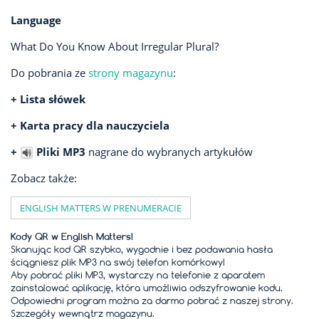
Language
What Do You Know About Irregular Plural?
Do pobrania ze
strony magazynu
:
+ Lista słówek
+ Karta pracy dla nauczyciela
+
Pliki MP3
nagrane do wybranych artykułów
Zobacz także:
ENGLISH MATTERS W PRENUMERACIE
Kody QR w English Matters!
Skanując kod QR szybko, wygodnie i bez podawania hasła
ściągniesz plik MP3 na swój telefon komórkowy!
Aby pobrać pliki MP3, wystarczy na telefonie z aparatem
zainstalować aplikację, która umożliwia odszyfrowanie kodu.
Odpowiedni program można za darmo pobrać z naszej strony.
Szczegóły wewnątrz magazynu.