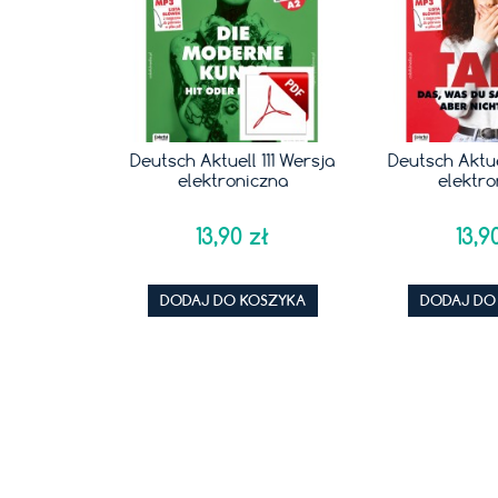
Schweiz &
Deutsch Aktuell 111 Wersja
Deutsch Aktuel
...
elektroniczna
elektro
ł
13,90 zł
13,90
SZYKA
DODAJ DO KOSZYKA
DODAJ DO 