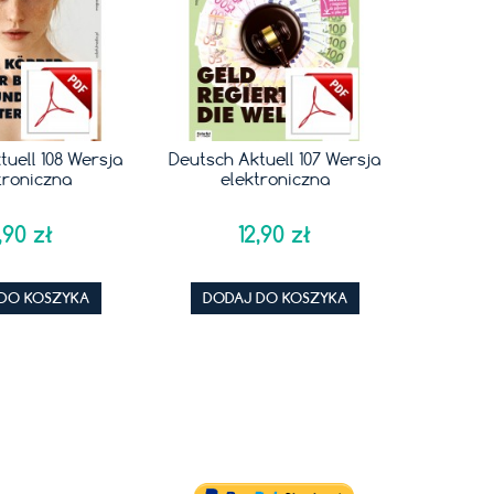
uell 108 Wersja
Deutsch Aktuell 107 Wersja
Deutsch 
roniczna
elektroniczna
el
,90 zł
12,90 zł
DO KOSZYKA
DODAJ DO KOSZYKA
DODA