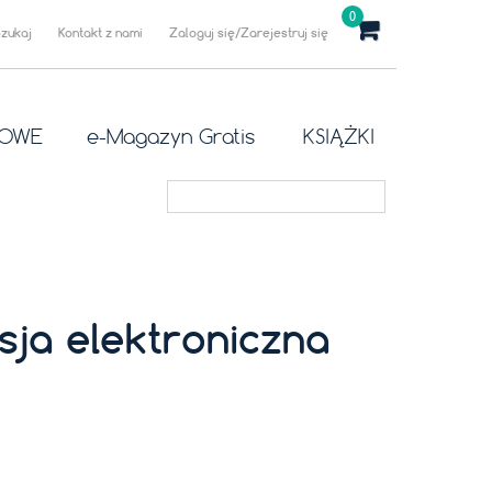
0
Szukaj
Kontakt z nami
Zaloguj się/Zarejestruj się
ROWE
e-Magazyn Gratis
KSIĄŻKI
sja elektroniczna